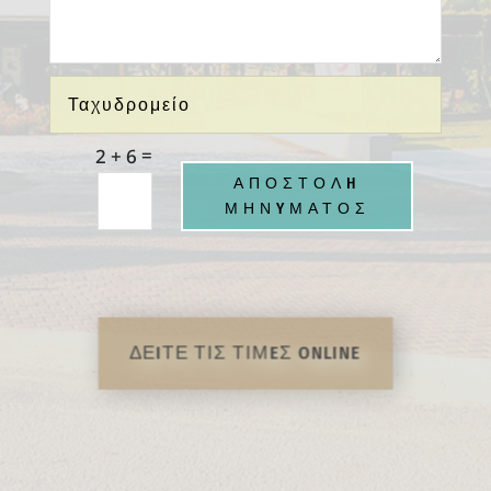
=
2 + 6
ΑΠΟΣΤΟΛH
ΜΗΝYΜΑΤΟΣ
ΔΕIΤΕ ΤΙΣ ΤΙΜEΣ ONLINE