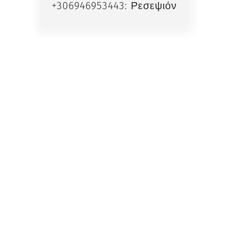
+306946953443: Ρεσεψιόν