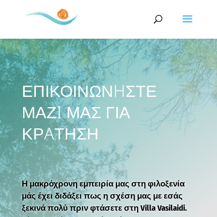
ΕΠΙΚΟΙΝΩΝHΣΤΕ
ΜΑΖI ΜΑΣ ΓΙΑ
ΚΡAΤΗΣΗ
Η μακρόχρονη εμπειρία μας στη φιλοξενία
μάς έχει διδάξει πως η σχέση μας με εσάς
ξεκινά πολύ πριν φτάσετε στη Villa Vasilaidi.