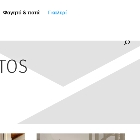
Φαγητό & ποτά
Γκαλερί
OTOS